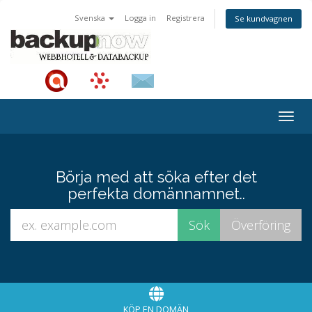
Svenska
Logga in
Registrera
Se kundvagnen
Togg
navig
Börja med att söka efter det
perfekta domännamnet..
KÖP EN DOMÄN