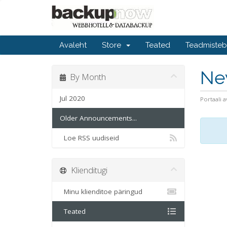
Avaleht
Store
Teated
Teadmiste
Ne
By Month
Jul 2020
Portaali a
Older Announcements...
Loe RSS uudiseid
Klienditugi
Minu klienditoe päringud
Teated