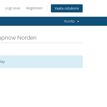
Logi sisse
Registreeri
Vaata ostukorvi
Konto
ckupnow Norden
lay