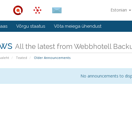
Estonian
baas
Võrgu staatus
Võta meiega ühendust
ws
All the latest from Webbhotell Ba
valeht
Teated
Older Announcements
No announcements to disp