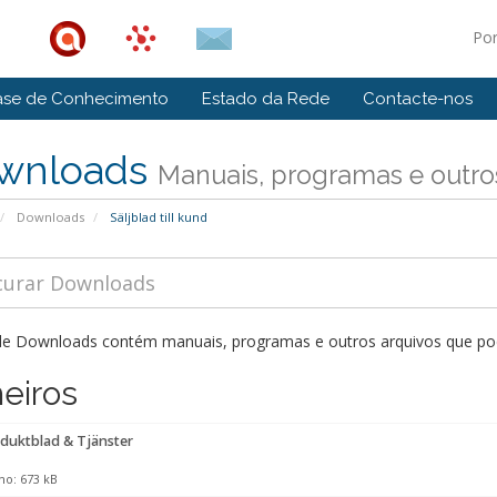
Po
ase de Conhecimento
Estado da Rede
Contacte-nos
wnloads
Manuais, programas e outros
Downloads
Säljblad till kund
de Downloads contém manuais, programas e outros arquivos que pode
heiros
duktblad & Tjänster
o: 673 kB