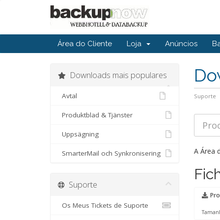
Área do Cliente
Loja
Anúncios
B
Do
Downloads mais populares
Avtal
Suporte
Produktblad & Tjänster
Uppsägning
A Área 
SmarterMail och Synkronisering
Fic
Suporte
Pro
Os Meus Tickets de Suporte
Tamanh