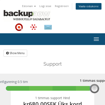
Estonian
Logi sisse
Registreeri
Vaata ostukorvi
Togg
navig
Show Menu
Support
1 timmas supp
nfigurering 0.5 tim
1 timmas supp
1 timmas support Hind
kr680,00SEK Üks kord