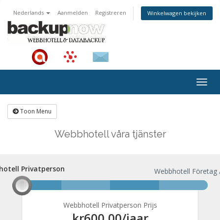
Nederlands
Aanmelden
Registreren
Winkelwagen bekijken
Togg
navig
Toon Menu
Webbhotell våra tjänster
otell Privatperson
bhotell Privatperson
Webbhotell Företag 
Webbhotell Privatperson Prijs
kr600,00
/jaar