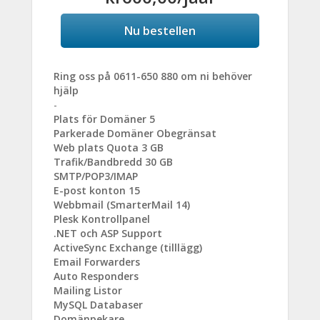
Nu bestellen
Ring oss på 0611-650 880 om ni behöver
hjälp
-
Plats för Domäner 5
Parkerade Domäner Obegränsat
Web plats Quota 3 GB
Trafik/Bandbredd 30 GB
SMTP/POP3/IMAP
E-post konton 15
Webbmail (SmarterMail 14)
Plesk Kontrollpanel
.NET och ASP Support
ActiveSync Exchange (tilllägg)
Email Forwarders
Auto Responders
Mailing Listor
MySQL Databaser
Domänpekare