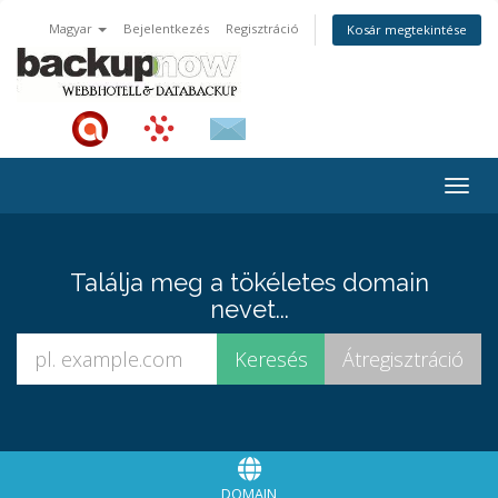
Magyar
Bejelentkezés
Regisztráció
Kosár megtekintése
Togg
navig
Találja meg a tökéletes domain
nevet...
DOMAIN